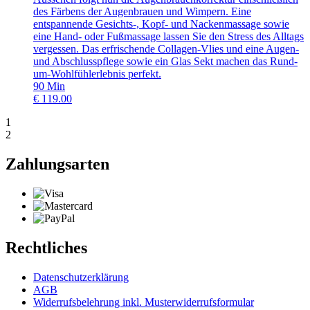
des Färbens der Augenbrauen und Wimpern. Eine
entspannende Gesichts-, Kopf- und Nackenmassage sowie
eine Hand- oder Fußmassage lassen Sie den Stress des Alltags
vergessen. Das erfrischende Collagen-Vlies und eine Augen-
und Abschlusspflege sowie ein Glas Sekt machen das Rund-
um-Wohlfühlerlebnis perfekt.
90
Min
€
119.00
1
2
Zahlungsarten
Rechtliches
Datenschutzerklärung
AGB
Widerrufsbelehrung inkl. Musterwiderrufsformular