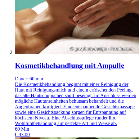
Kosmetikbehandlung mit Ampulle
Dauer: 60 min
Die Kosmetikbehandlung beginnt mit einer Reinigung der
Haut mit Reinigungsmilch und einem erfrischenden Peeling,
das alte Hautschüppchen sanft beseitigt. Im Anschluss werden
mögliche Hautunreinheiten behutsam behandelt und die
Augenbrauen korrigiert. Eine entspannende Gesichtsmassage
sowie eine Gesichtspackung sorgen für Entspannung auf
höchstem Niveau. Eine Abschlusspflege rundet Ihre
Wohlfühlbehandlung auf perfekte Art und Weise ab.
60
Min
€
93.00