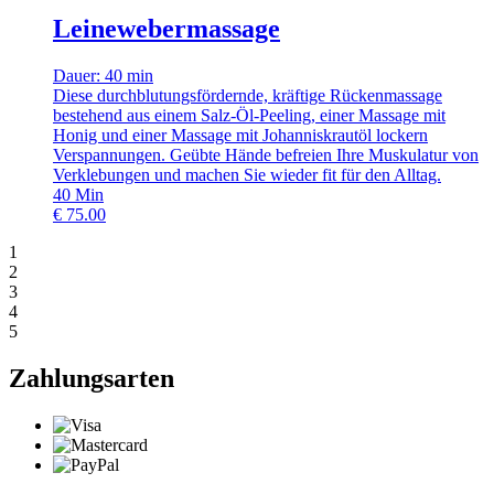
Leinewebermassage
Dauer: 40 min
Diese durchblutungsfördernde, kräftige Rückenmassage
bestehend aus einem Salz-Öl-Peeling, einer Massage mit
Honig und einer Massage mit Johanniskrautöl lockern
Verspannungen. Geübte Hände befreien Ihre Muskulatur von
Verklebungen und machen Sie wieder fit für den Alltag.
40
Min
€
75.00
1
2
3
4
5
Zahlungsarten