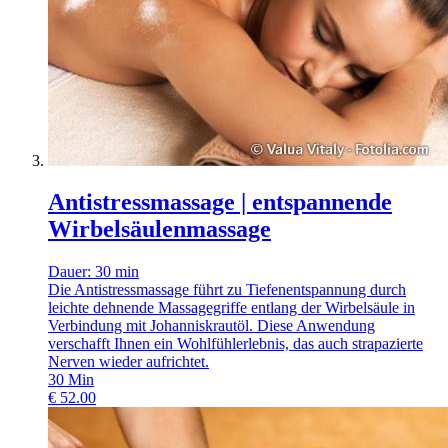
Antistressmassage | entspannende
Wirbelsäulenmassage
Dauer: 30 min
Die Antistressmassage führt zu Tiefenentspannung durch
leichte dehnende Massagegriffe entlang der Wirbelsäule in
Verbindung mit Johanniskrautöl. Diese Anwendung
verschafft Ihnen ein Wohlfühlerlebnis, das auch strapazierte
Nerven wieder aufrichtet.
30
Min
€
52.00